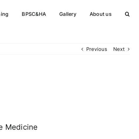
ning
BPSC&HA
Gallery
About us
Previous
Next
le Medicine