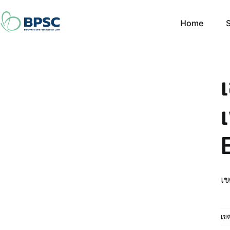
Skip
to
Home
S
content
เข
เข