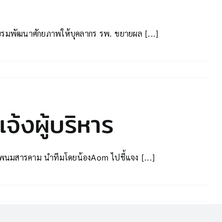
มพัฒนาศักยภาพให้บุคลากร รพ. ขยายผล [...]
จ้งผู้บริหาร
พ.พนมสารคาม นำทีมโดยน้องAom ไปชี้แจง [...]