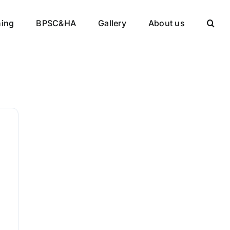
ning
BPSC&HA
Gallery
About us