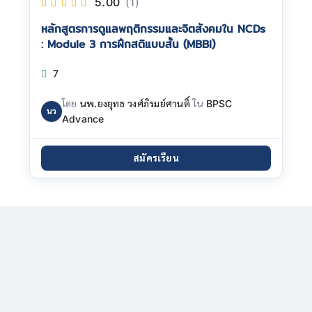
5.00
(1)
หลักสูตรการดูแลพฤติกรรมและจิตสังคมใน NCDs
: Module 3 การฝึกสติแบบสั้น (MBBI)
7
โดย
นพ.ยงยุทธ วงศ์ภิรมย์ศานติ์
ใน
BPSC
นว
Advance
สมัครเรียน