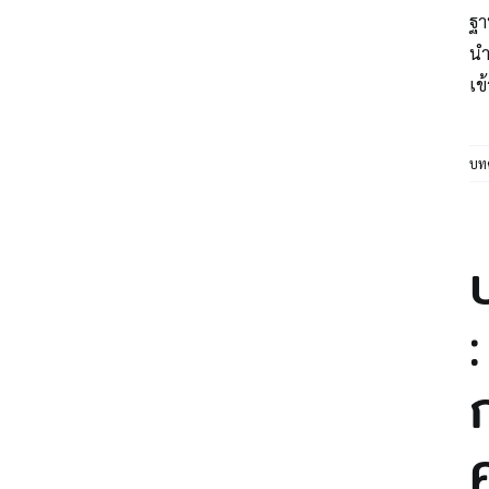
ฐา
นำ
เข้
บท