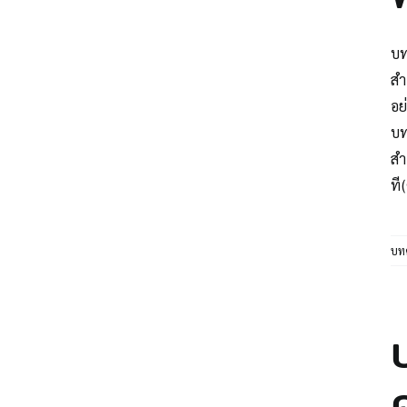
บท
สำ
อย
บท
สำ
ที
บท