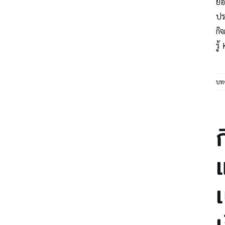
ย้
ปร
กิ
รู
บท
เ