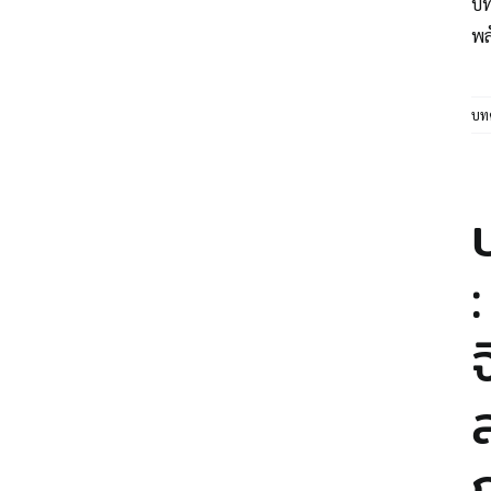
บท
พ
บท
: